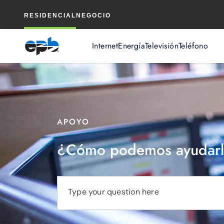
Contenido
RESIDENCIAL
NEGOCIO
principal
Internet
Energía
Televisión
Teléfono
APOYO
¿Cómo podemos ayudarl
Type your question here