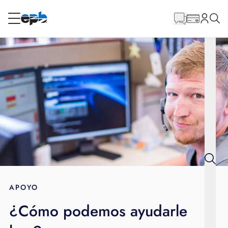
Contenido
principal
RESIDENCIAL
NEGOCIO
Internet
Energía
Televisión
Teléfono
APOYO
¿Cómo podemos ayudarle
BLOG