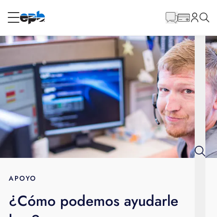
Contenido
principal
RESIDENCIAL
NEGOCIO
Internet
Energía
Televisión
Teléfono
APOYO
¿Cómo podemos ayudarle
BLOG