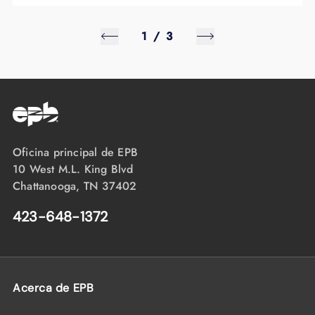
Casa prefabricada construida antes de
1976
1
/
3
Casa prefabricada que no tiene una
base permanente
Vivienda nueva con menos de un año
de servicio con EPB
Propiedad comercial o empresarial
Oficina principal de EPB
10 West M.L. King Blvd
Chattanooga, TN 37402
423-648-1372
Acerca de EPB