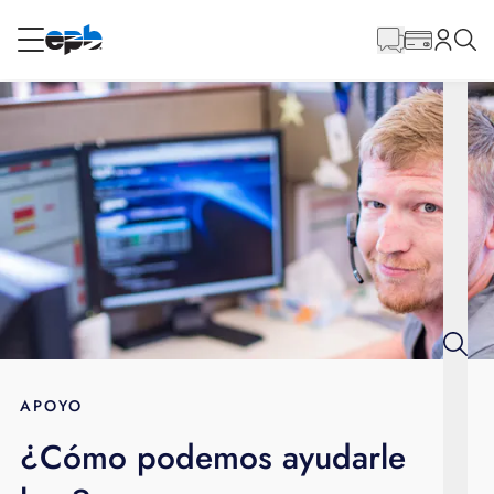
Contenido
principal
RESIDENCIAL
NEGOCIO
Internet
Energía
Televisión
Teléfono
APOYO
¿Cómo podemos ayudarle
BLOG