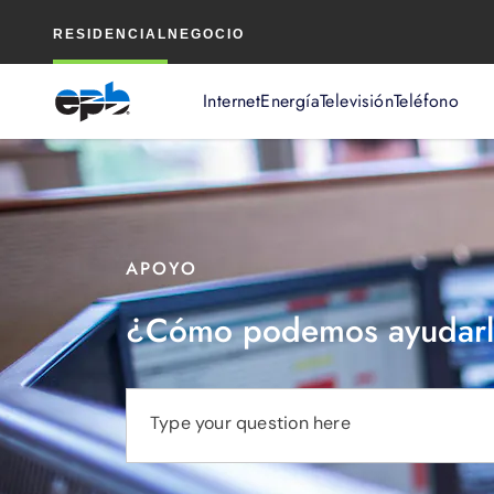
Contenido
RESIDENCIAL
NEGOCIO
principal
Internet
Energía
Televisión
Teléfono
APOYO
¿Cómo podemos ayudarl
Type your question here