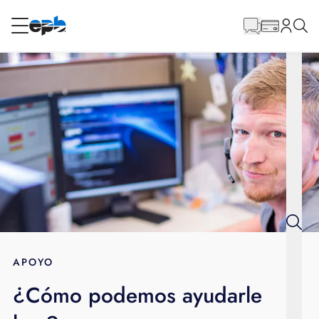
Contenido
principal
RESIDENCIAL
NEGOCIO
Internet
Energía
Televisión
Teléfono
APOYO
¿Cómo podemos ayudarle
BLOG