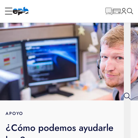
Contenido
principal
RESIDENCIAL
NEGOCIO
Internet
Energía
Televisión
Teléfono
APOYO
¿Cómo podemos ayudarle
BLOG