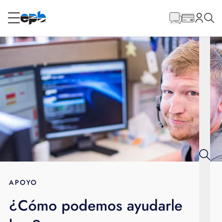
Contenido
principal
RESIDENCIAL
NEGOCIO
Internet
Energía
Televisión
Teléfono
APOYO
¿Cómo podemos ayudarle
BLOG