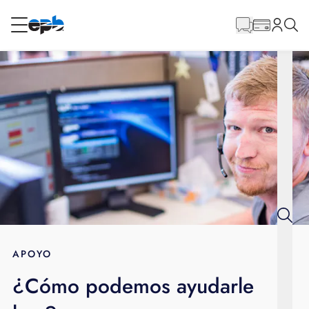
Contenido
principal
RESIDENCIAL
NEGOCIO
Internet
Energía
Televisión
Teléfono
APOYO
¿Cómo podemos ayudarle
BLOG