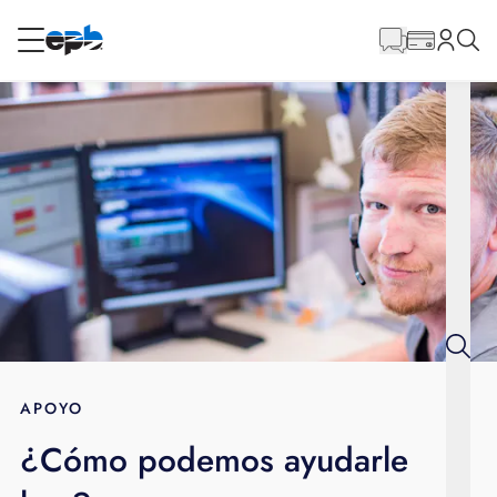
Contenido
principal
RESIDENCIAL
NEGOCIO
Internet
Energía
Televisión
Teléfono
APOYO
¿Cómo podemos ayudarle
BLOG