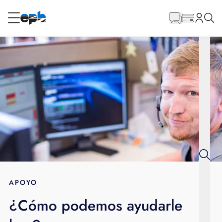
Contenido
principal
RESIDENCIAL
NEGOCIO
Internet
Energía
Televisión
Teléfono
APOYO
¿Cómo podemos ayudarle
BLOG