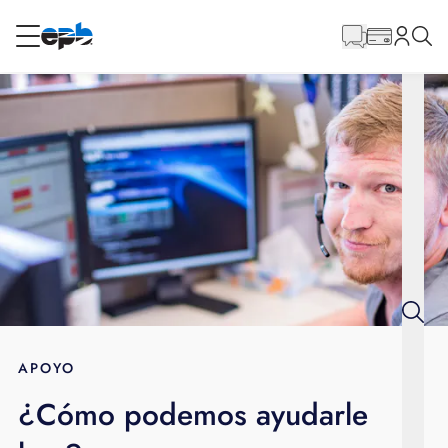
Contenido
principal
RESIDENCIAL
NEGOCIO
Internet
Energía
Televisión
Teléfono
APOYO
¿Cómo podemos ayudarle
BLOG