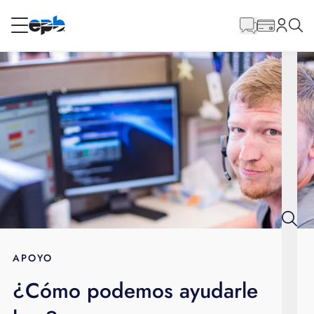
Contenido
principal
RESIDENCIAL
NEGOCIO
Internet
Energía
Televisión
Teléfono
APOYO
¿Cómo podemos ayudarle
BLOG