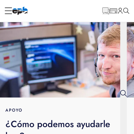
Contenido
principal
RESIDENCIAL
NEGOCIO
Internet
Energía
Televisión
Teléfono
APOYO
¿Cómo podemos ayudarle
BLOG