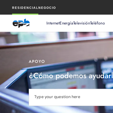
Contenido
RESIDENCIAL
NEGOCIO
principal
Internet
Energía
Televisión
Teléfono
APOYO
¿Cómo podemos ayudarl
Type your question here