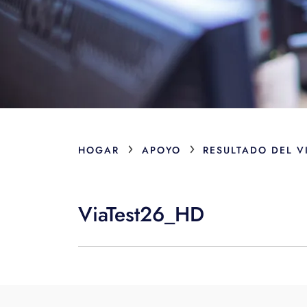
›
›
HOGAR
APOYO
RESULTADO DEL V
ViaTest26_HD