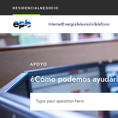
Contenido
RESIDENCIAL
NEGOCIO
principal
Internet
Energía
Televisión
Teléfono
APOYO
¿Cómo podemos ayudarl
Type your question here