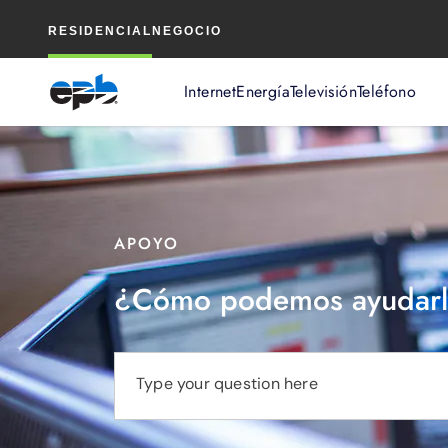
Contenido
RESIDENCIAL
NEGOCIO
principal
Internet
Energía
Televisión
Teléfono
APOYO
¿Cómo podemos ayudarl
Type your question here