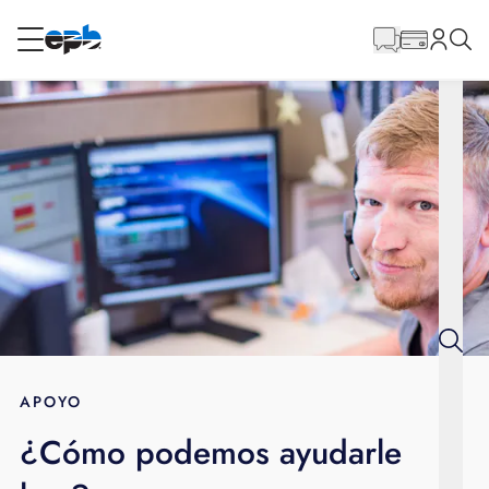
Contenido
principal
RESIDENCIAL
NEGOCIO
Internet
Energía
Televisión
Teléfono
APOYO
¿Cómo podemos ayudarle
BLOG