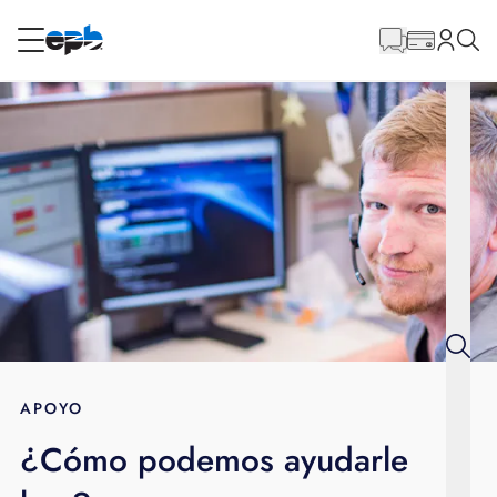
Contenido
principal
RESIDENCIAL
NEGOCIO
Internet
Energía
Televisión
Teléfono
APOYO
¿Cómo podemos ayudarle
BLOG