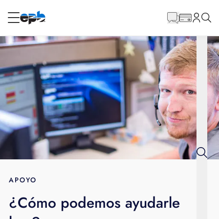
Contenido
principal
RESIDENCIAL
NEGOCIO
Internet
Energía
Televisión
Teléfono
APOYO
¿Cómo podemos ayudarle
BLOG