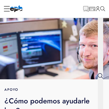
Contenido
principal
RESIDENCIAL
NEGOCIO
Internet
Energía
Televisión
Teléfono
APOYO
¿Cómo podemos ayudarle
BLOG