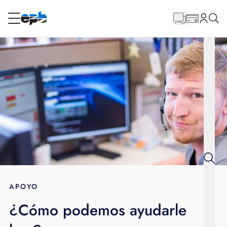
Contenido
principal
RESIDENCIAL
NEGOCIO
Internet
Energía
Televisión
Teléfono
APOYO
¿Cómo podemos ayudarle
BLOG