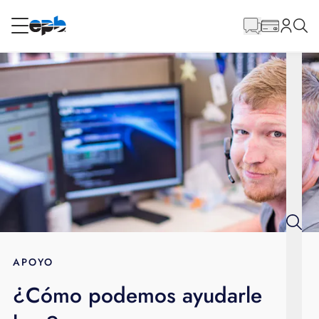
Contenido
principal
RESIDENCIAL
NEGOCIO
Internet
Energía
Televisión
Teléfono
APOYO
¿Cómo podemos ayudarle
BLOG