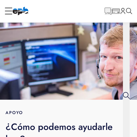
Contenido
principal
RESIDENCIAL
NEGOCIO
Internet
Energía
Televisión
Teléfono
APOYO
¿Cómo podemos ayudarle
BLOG