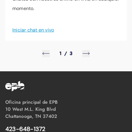
momento.
Iniciar chat en vivo
1
/
3
Oficina principal de EPB
10 West M.L. King Blvd
Chattanooga, TN 37402
423-648-1372