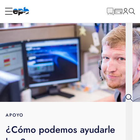
Contenido
principal
RESIDENCIAL
NEGOCIO
Internet
Energía
Televisión
Teléfono
APOYO
¿Cómo podemos ayudarle
BLOG