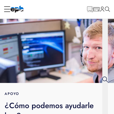
Contenido
principal
RESIDENCIAL
NEGOCIO
Internet
Energía
Televisión
Teléfono
APOYO
¿Cómo podemos ayudarle
BLOG