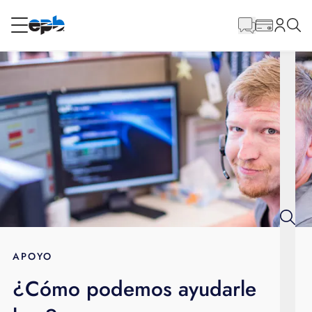
Contenido
principal
RESIDENCIAL
NEGOCIO
Internet
Energía
Televisión
Teléfono
APOYO
¿Cómo podemos ayudarle
BLOG