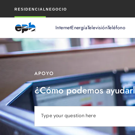
Contenido
RESIDENCIAL
NEGOCIO
principal
Internet
Energía
Televisión
Teléfono
APOYO
¿Cómo podemos ayudarl
Type your question here