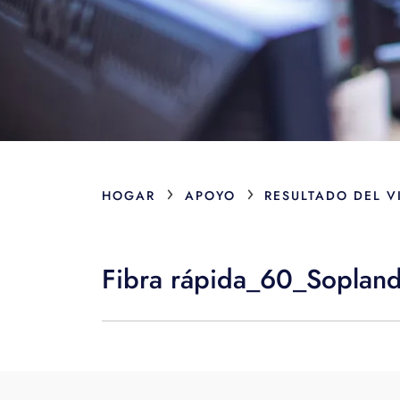
›
›
HOGAR
APOYO
RESULTADO DEL V
Fibra rápida_60_Soplando