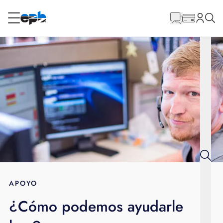
Contenido
principal
RESIDENCIAL
NEGOCIO
Internet
Energía
Televisión
Teléfono
APOYO
¿Cómo podemos ayudarle
BLOG