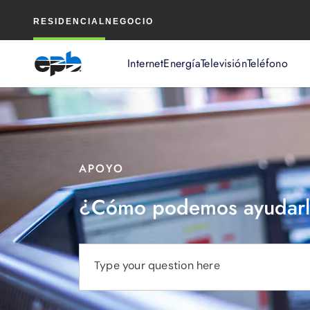
Contenido
RESIDENCIAL
NEGOCIO
principal
Internet
Energía
Televisión
Teléfono
APOYO
¿Cómo podemos ayudarl
Type your question here