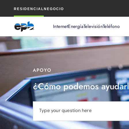
Contenido
RESIDENCIAL
NEGOCIO
principal
Internet
Energía
Televisión
Teléfono
APOYO
¿Cómo podemos ayudarl
Type your question here