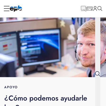
Contenido
principal
RESIDENCIAL
NEGOCIO
Internet
Energía
Televisión
Teléfono
APOYO
¿Cómo podemos ayudarle
BLOG