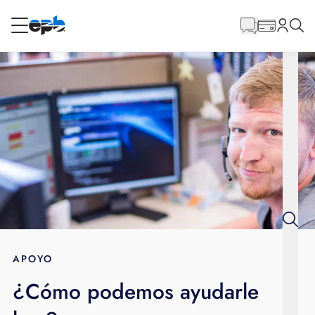
Contenido
principal
RESIDENCIAL
NEGOCIO
Internet
Energía
Televisión
Teléfono
APOYO
¿Cómo podemos ayudarle
BLOG