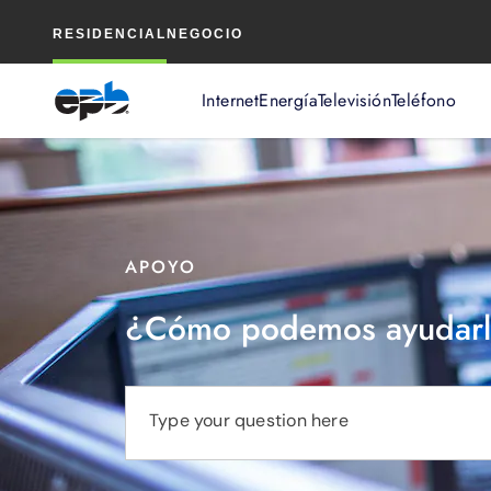
Contenido
RESIDENCIAL
NEGOCIO
principal
Internet
Energía
Televisión
Teléfono
APOYO
¿Cómo podemos ayudarl
Type your question here