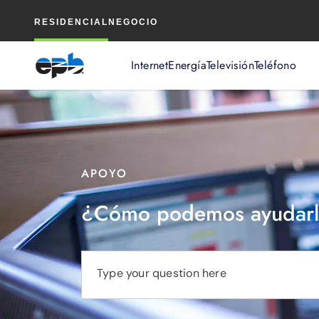
Contenido
RESIDENCIAL
NEGOCIO
principal
Internet
Energía
Televisión
Teléfono
APOYO
¿Cómo podemos ayudarl
Type your question here