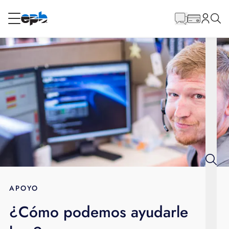
Contenido
principal
RESIDENCIAL
NEGOCIO
Internet
Energía
Televisión
Teléfono
APOYO
¿Cómo podemos ayudarle
BLOG