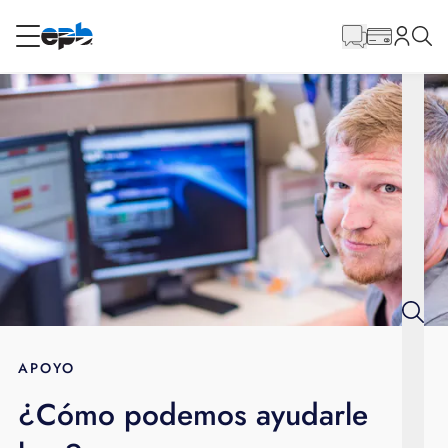
Contenido
principal
RESIDENCIAL
NEGOCIO
Internet
Energía
Televisión
Teléfono
APOYO
¿Cómo podemos ayudarle
BLOG