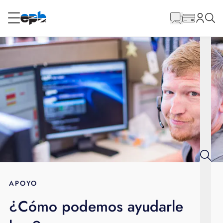
Contenido
principal
RESIDENCIAL
NEGOCIO
Internet
Energía
Televisión
Teléfono
APOYO
¿Cómo podemos ayudarle
BLOG