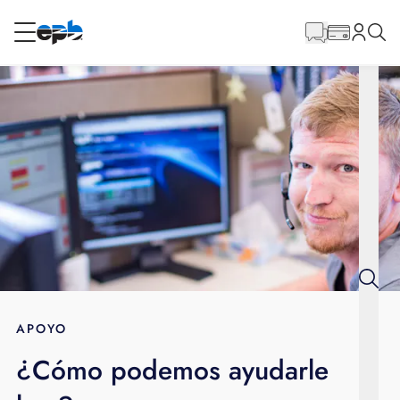
Contenido
principal
RESIDENCIAL
NEGOCIO
Internet
Energía
Televisión
Teléfono
APOYO
¿Cómo podemos ayudarle
BLOG