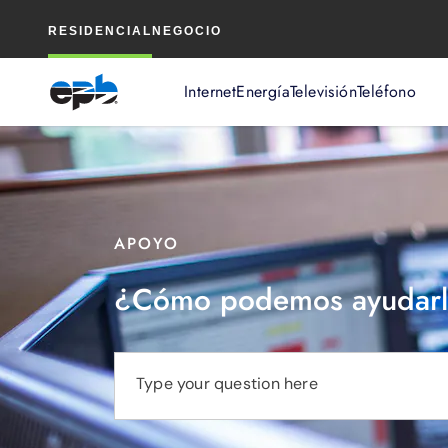
Contenido
RESIDENCIAL
NEGOCIO
principal
Internet
Energía
Televisión
Teléfono
APOYO
¿Cómo podemos ayudarl
Type your question here