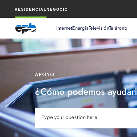
Contenido
RESIDENCIAL
NEGOCIO
principal
Internet
Energía
Televisión
Teléfono
APOYO
¿Cómo podemos ayudarl
Type your question here