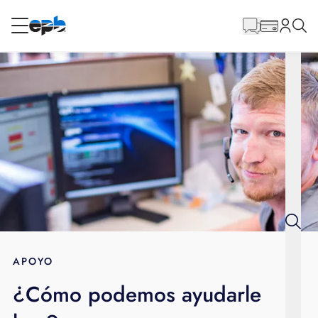
Contenido
principal
RESIDENCIAL
NEGOCIO
Internet
Energía
Televisión
Teléfono
APOYO
¿Cómo podemos ayudarle
BLOG