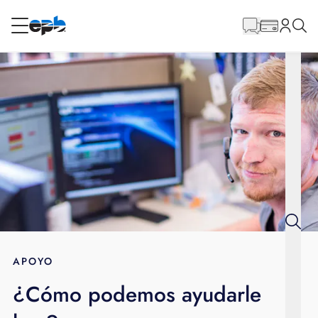
Contenido
principal
RESIDENCIAL
NEGOCIO
Internet
Energía
Televisión
Teléfono
APOYO
¿Cómo podemos ayudarle
BLOG