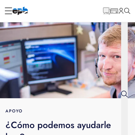
Contenido
principal
RESIDENCIAL
NEGOCIO
Internet
Energía
Televisión
Teléfono
APOYO
¿Cómo podemos ayudarle
BLOG