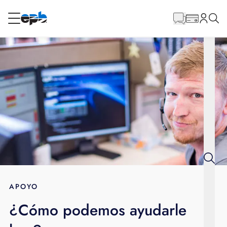
Contenido
principal
RESIDENCIAL
NEGOCIO
Internet
Energía
Televisión
Teléfono
APOYO
¿Cómo podemos ayudarle
BLOG