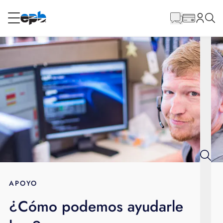
Contenido
principal
RESIDENCIAL
NEGOCIO
Internet
Energía
Televisión
Teléfono
APOYO
¿Cómo podemos ayudarle
BLOG