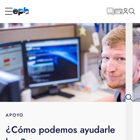
Contenido
principal
RESIDENCIAL
NEGOCIO
Internet
Energía
Televisión
Teléfono
APOYO
¿Cómo podemos ayudarle
BLOG