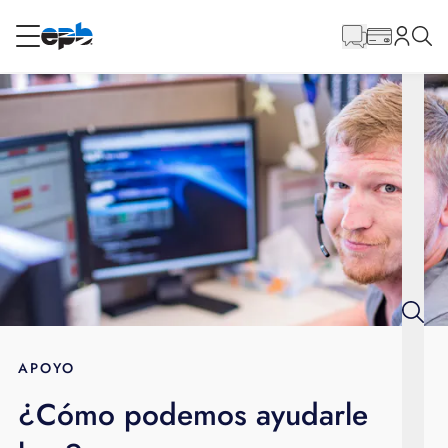
Contenido
principal
RESIDENCIAL
NEGOCIO
Internet
Energía
Televisión
Teléfono
APOYO
¿Cómo podemos ayudarle
BLOG