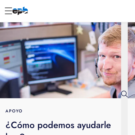
Contenido
principal
RESIDENCIAL
NEGOCIO
Internet
Energía
Televisión
Teléfono
APOYO
¿Cómo podemos ayudarle
BLOG