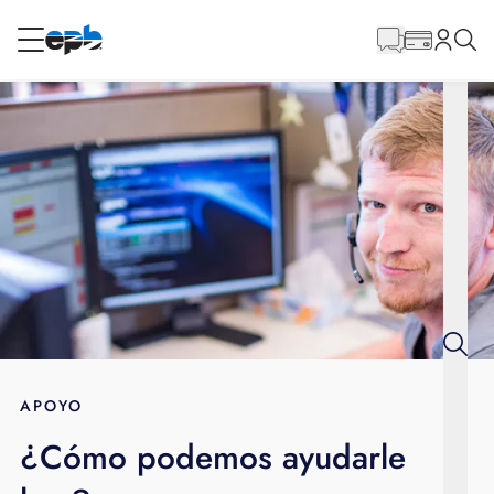
Contenido
principal
RESIDENCIAL
NEGOCIO
Internet
Energía
Televisión
Teléfono
APOYO
¿Cómo podemos ayudarle
BLOG